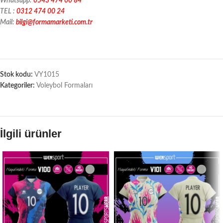
Whatsapp:
0543 474 00 84
TEL :
0312 474 00 24
Mail:
bilgi@formamarketi.com.tr
Stok kodu:
VY1015
Kategoriler:
Voleybol Formaları
İlgili ürünler