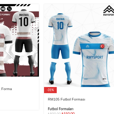
a Forma
-31%
RM105 Futbol Forması
Futbol Formaları
₺
550,00
₺
800,00