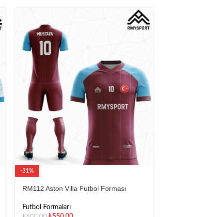
-31%
-31%
RM112 Aston Villa Futbol Forması
RM113 Eagle F
Futbol Formaları
Futbol Formalar
₺
550,00
₺
550,
₺
800,00
₺
800,00