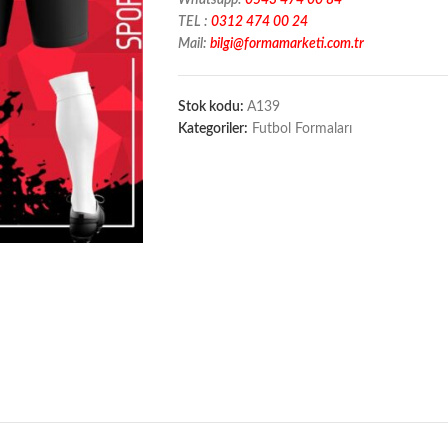
Whatsapp:
0543 474 00 84
TEL :
0312 474 00 24
Mail:
bilgi@formamarketi.com.tr
Stok kodu:
A139
Kategoriler:
Futbol Formaları