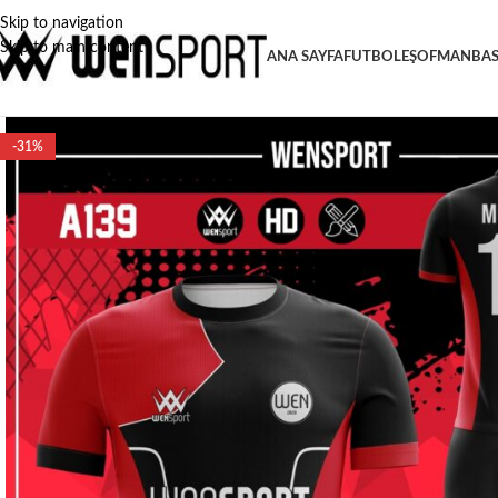
Skip to navigation
Skip to main content
ANA SAYFA
FUTBOL
EŞOFMAN
BA
-31%