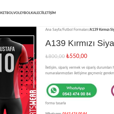
SKETBOL
VOLEYBOL
KALECI
İLETIŞIM
Ana Sayfa
/
Futbol Formaları
/
A139 Kırmızı S
A139 Kırmızı Siy
₺
550,00
₺
800,00
İletişim, sipariş vermek ve sipariş durumları 
numaralarımızdan iletişime geçmeniz gerekm
forma tasarla