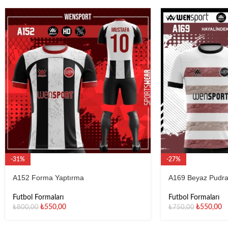
-31%
-27%
A152 Forma Yaptırma
A169 Beyaz Pudr
Futbol Formaları
Futbol Formaları
₺
550,00
₺
550,00
₺
800,00
₺
750,00