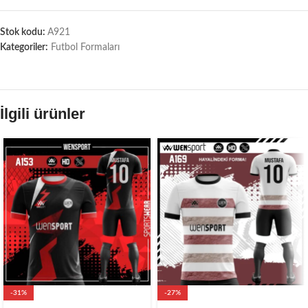
Stok kodu:
A921
Kategoriler:
Futbol Formaları
İlgili ürünler
-31%
-27%